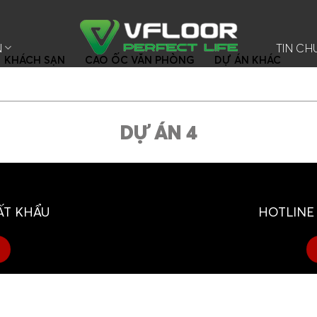
N
TIN C
KHÁCH SẠN
CAO ỐC VĂN PHÒNG
DỰ ÁN KHÁC
DỰ ÁN 4
ẤT KHẨU
HOTLINE