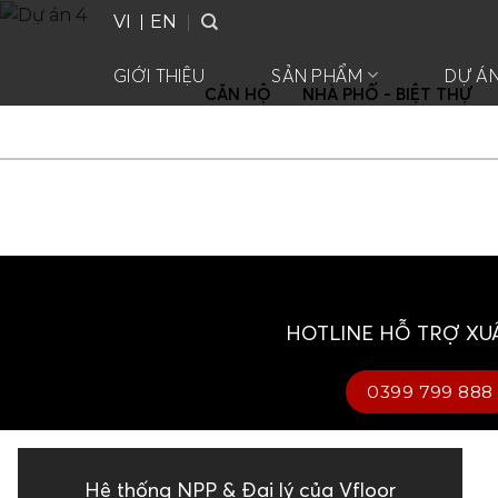
Skip
VI
EN
to
content
GIỚI THIỆU
SẢN PHẨM
DỰ Á
CĂN HỘ
NHÀ PHỐ - BIỆT THỰ
HOTLINE HỖ TRỢ XU
0399 799 888
Hệ thống NPP & Đại lý của Vfloor