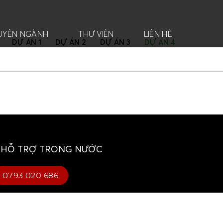
HUYÊN NGÀNH
THƯ VIỆN
LIÊN HỆ
DỰ ÁN 1
DỰ ÁN 2
DỰ ÁN 3
DỰ ÁN 4
 HỖ TRỢ TRONG NƯỚC
0793 020 686