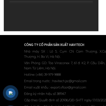
Hà Nội ( 2 )
Thái nguyên ( 0 )
CÔNG TY CỔ PHẦN SẢN XUẤT HAVITECH
Nhà máy SX : Lô 5, Cụm CN Cam Thượng, X.C
Thượng, H. Ba Vì, Hà Nội.
Văn Phòng GD: Tòa Vinaconex 7, 61 đ. K2, P. Cầu Diễn,
Nam Từ Liêm, Hà Nội.
Hotline: (+84) 39 979 9888
Email trong nước : havitech.jsc@gmail.com
Email xuất khẩu : export.vfloor@gmail.com
Đăng ký nhãn hiệu số 381947
Cấp theo Quyết định số 20936/QĐ-SHTT ngày 17/03/2021