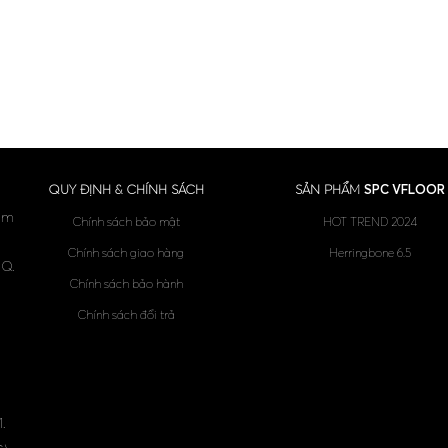
QUY ĐỊNH & CHÍNH SÁCH
SẢN PHẨM
SPC VFLOOR
am
Chính sách bảo mật
HOT TREND 2024
Chính sách giao hàng
Herringbone 6.5
 Q.
Chính sách bảo hành
Chính sách đổi trả
.