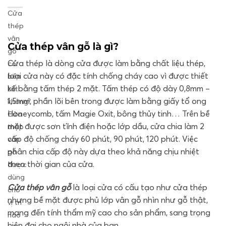
Cửa
thép
vân
Cửa thép vân gỗ là gì?
gỗ
Cửa thép là dòng cửa được làm bằng chất liệu thép,
có
loại cửa này có đặc tính chống cháy cao vì được thiết
bền
kế bằng tấm thép 2 mặt. Tấm thép có độ dày 0,8mm –
tốt
1,5mm, phần lõi bên trong được làm bằng giấy tổ ong
không?
Honeycomb, tấm Magie Oxit, bông thủy tinh… Trên bề
Cửa
mặt được sơn tĩnh điện hoặc lớp dầu, cửa chia làm 2
thép
cấp độ chống cháy 60 phút, 90 phút, 120 phút. Việc
vân
phân chia cấp độ này dựa theo khả năng chịu nhiệt
gỗ
theo thời gian của cửa.
được
dùng
Cửa thép vân gỗ
là loại cửa có cấu tạo như cửa thép
cho
nhưng bề mặt được phủ lớp vân gỗ nhìn như gỗ thật,
vị trí
mang đến tính thẩm mỹ cao cho sản phẩm, sang trọng
nào
hiện đại cho ngôi nhà của bạn.