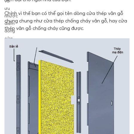
và
ưu
Chính vì thế bạn có thể gọi tên dòng cửa thép vân gỗ
nhược
chung chung như cửa thép chống cháy vân gỗ, hay cửa
điểm
thép vân gỗ chống cháy cũng được.
dòng
cửa
thép
vân
gỗ
là
gì?
Tất
cả
sẽ
được
chúng
tôi
tổng