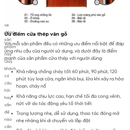
đầy
đủ
nhất
về
dòng
Ưu điểm cửa thép vân gỗ
sản
Với mỗi sản phẩm đều có những ưu điểm nổi bật để đáp
phẩm
ứng nhu cầu của người sử dụng, và dưới đây là điểm
này.
mạnh của sản phẩm cửa thép với người dùng:
Quý
khách
Khả năng chống cháy tốt 60 phút, 90 phút, 120
có
phút tùy loại cửa, ngăn khói bụi, lửa khi xảy ra hỏa
câu
hoạn, cháy nổ
hỏi
Khả năng chịu lực cao, hạn chế tối đa cong vênh,
hay
nứt vỡ do tác động yêu tố thời tiết
vấn
đề
Trọng lượng nhẹ, dễ sử dụng, thao tác đóng mở
nào
nhẹ nhàng khi di chuyển và lắp đặt
cần