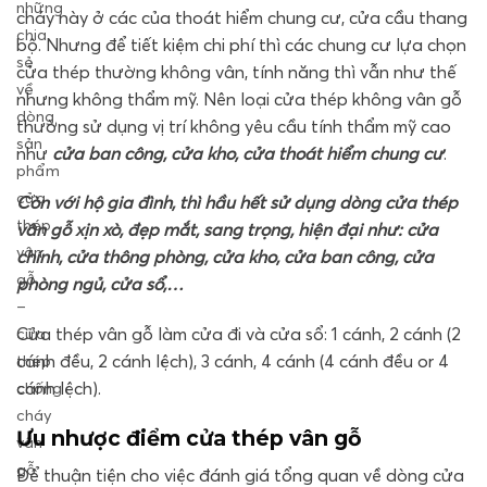
những
cháy này ở các của thoát hiểm chung cư, cửa cầu thang
chia
bộ. Nhưng để tiết kiệm chi phí thì các chung cư lựa chọn
sẻ
cửa thép thường không vân, tính năng thì vẫn như thế
về
nhưng không thẩm mỹ. Nên loại cửa thép không vân gỗ
dòng
thường sử dụng vị trí không yêu cầu tính thẩm mỹ cao
sản
như
cửa ban công, cửa kho, cửa thoát hiểm chung cư
.
phẩm
cửa
Còn với hộ gia đình, thì hầu hết sử dụng dòng cửa thép
thép
vân gỗ xịn xò, đẹp mắt, sang trọng, hiện đại như: cửa
vân
chính, cửa thông phòng, cửa kho, cửa ban công, cửa
gỗ
phòng ngủ, cửa sổ,…
–
Cửa thép vân gỗ làm cửa đi và cửa sổ: 1 cánh, 2 cánh (2
cửa
cánh đều, 2 cánh lệch), 3 cánh, 4 cánh (4 cánh đều or 4
thép
cánh lệch).
chống
cháy
Ưu nhược điểm cửa thép vân gỗ
vân
gỗ
Để thuận tiện cho việc đánh giá tổng quan về dòng cửa