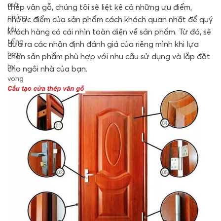
mà
thép vân gỗ, chúng tôi sẽ liệt kê cả những ưu điểm,
chúng
nhược điểm của sản phẩm cách khách quan nhất để quý
tôi
khách hàng có cái nhìn toàn diện về sản phẩm. Từ đó, sẽ
tổng
đưa ra các nhận định đánh giá của riêng mình khi lựa
hợp,
chọn sản phẩm phù hợp với nhu cầu sử dụng và lắp đặt
hy
cho ngôi nhà của bạn.
vọng
sẽ
mang
đến
cho
quý
độc
giả
thông
tin
chi
tiết