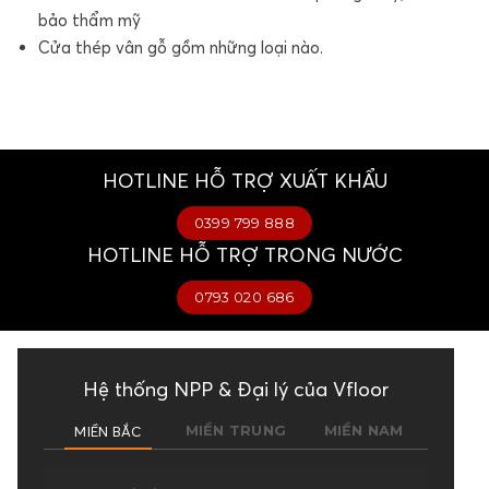
bảo thẩm mỹ
Cửa thép vân gỗ gồm những loại nào.
HOTLINE HỖ TRỢ XUẤT KHẨU
0399 799 888
HOTLINE HỖ TRỢ TRONG NƯỚC
0793 020 686
Hệ thống NPP & Đại lý của Vfloor
MIỀN BẮC
MIỀN TRUNG
MIỀN NAM