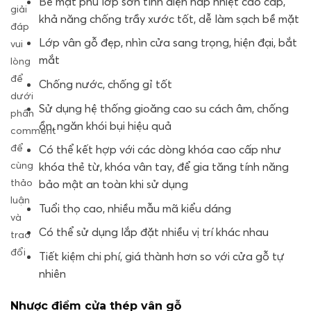
Bề mặt phủ lớp sơn tĩnh điện hấp nhiệt cao cấp,
giải
khả năng chống trầy xước tốt, dễ làm sạch bề mặt
đáp
Lớp vân gỗ đẹp, nhìn cửa sang trọng, hiện đại, bắt
vui
mắt
lòng
để
Chống nước, chống gỉ tốt
dưới
Sử dụng hệ thống gioăng cao su cách âm, chống
phần
ồn, ngăn khói bụi hiệu quả
comment
để
Có thể kết hợp với các dòng khóa cao cấp như
cùng
khóa thẻ từ, khóa vân tay, để gia tăng tính năng
thảo
bảo mật an toàn khi sử dụng
luận
Tuổi thọ cao, nhiều mẫu mã kiểu dáng
và
Có thể sử dụng lắp đặt nhiều vị trí khác nhau
trao
đổi
Tiết kiệm chi phí, giá thành hơn so với cửa gỗ tự
nhiên
Nhược điểm cửa thép vân gỗ