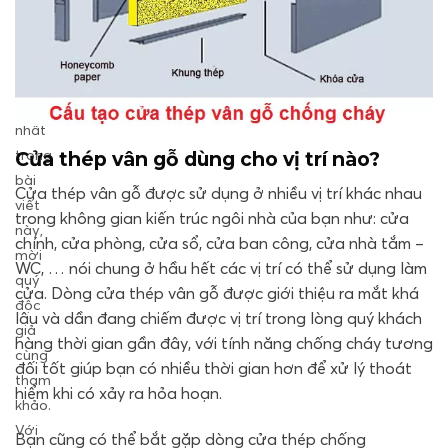
hợp
chi
tiết
đầy
đủ
nhất
trong
Cửa thép vân gỗ dùng cho vị trí nào?
bài
Cửa thép vân gỗ được sử dụng ở nhiều vị trí khác nhau
viết
trong không gian kiến trúc ngôi nhà của bạn như: cửa
này,
chính, cửa phòng, cửa sổ, cửa ban công, cửa nhà tắm –
mời
WC, … nói chung ở hầu hết các vị trí có thể sử dụng làm
quý
cửa. Dòng cửa thép vân gỗ được giới thiệu ra mắt khá
độc
lâu và dần đang chiếm được vị trí trong lòng quý khách
giả
hàng thời gian gần đây, với tính năng chống cháy tương
cùng
đối tốt giúp bạn có nhiều thời gian hơn để xử lý thoát
tham
hiểm khi có xảy ra hỏa hoạn.
khảo.
Với
Bạn cũng có thể bắt gặp dòng cửa thép chống