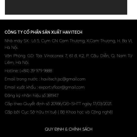
CÔNG TY CỔ PHẦN SẢN XUẤT HAVITECH
Nhà máy SX : Lô 5, Cụm CN Cam Thượng, X.Cam Thượng, H. Ba Vì,
Hà Nội.
Văn Phòng GD: Tòa Vinaconex 7, 61 đ. K2, P. Cầu Diễn, Q. Nam Từ
Liêm, Hà Nội.
Hotline: (+84) 39 979 9888
Email trong nước : havitech.jsc@gmail.com
Email xuất khẩu : export.vfloor@gmail.com
Đăng ký nhãn hiệu số 381947
Cấp theo Quyết định số 20936/QĐ-SHTT ngày 17/03/2021.
Cấp bởi Cục Sở hữu trí tuệ ( Bộ Khoa học và Công nghệ)
QUY ĐỊNH & CHÍNH SÁCH